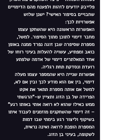
פלייבק יודעים לזהות ולפענח מהם הדימויים 
שחבויים בסיפור האישי? ישנן שלוש 
אפשרויות לכך: 
האפשרות הראשונה היא שהשחקן עצמו 
מחבר דימוי לתוכן מתוך הסיפור. למשל, 
מספרת שסיפרה שבן זוגה נפרד ממנה באופן 
כואב ומפתיע, עשויה להעלות בעיני רוחו של 
אחד המאלתרים דימוי של אדמה שלפתע 
רועדת ונסדקת תחת רגליה. 
אפשרות שנייה היא שהמספר עצמו מעלה 
דימוי, בין אם הוא מודע לכך ובין אם לא, 
למשל אם אותה מספרת תתאר את אקט 
הפרידה של בן הזוג ותציין ש-"הרגשתי 
ממש כאילו שהוא לא רואה אותי באותו רגע" 
– זה דימוי שהשחקנים מוזמנים לעבוד איתו 
בשיקוף וליצור רגע בימתי שבו דמות 
המספרת הופכת לרואה ואינה נראית, 
לשקופה, בעיני בן הזוג. 